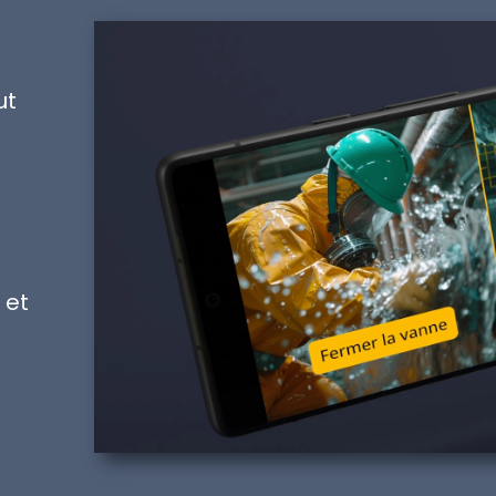
ut
et