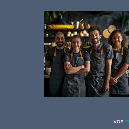
vos
m