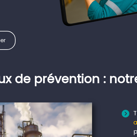
er
ux de prévention : notr
T
a
p