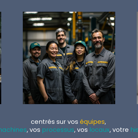
centrés sur vos
équipes
,
achines
, vos
processus
, vos
locaux
, votre
hi