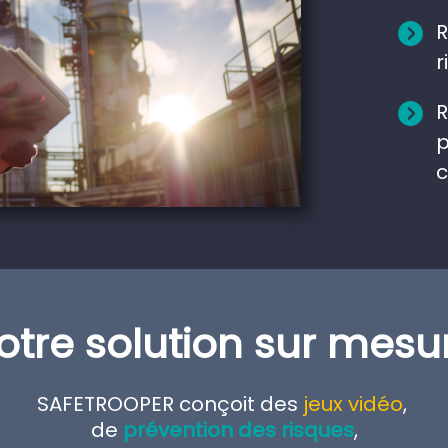
R
r
R
p
c
otre solution sur mesu
SAFETROOPER conçoit des
jeux vidéo
,
de
prévention des risques
,